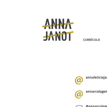
CURRÍCULO
annaleticiaj
annarcolage
@annarcola