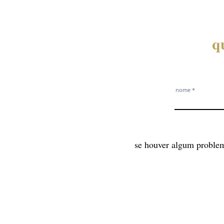
q
nome
se houver algum problem