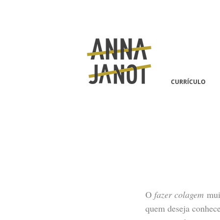
CURRÍCULO
O
fazer colagem
muit
quem deseja conhecer