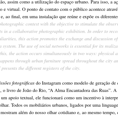
ção, assim como a utilização do espaço urbano. Para isso, a a
co e virtual. O ponto de contato com o público acontece atrav
 e, ao final, em uma instalação que reúne e expõe os diferente
photographic contest with the objective to stimulate the observ
ts in a collaborative photographic exhibition. In order to rec
uliarities, this action promotes the exchange and discussion of
a system. The use of social networks is essential for its realiz
this, the action occurs simultaneously in two ways: physical a
happens through urban furniture spread throughout the city and
presents the different registers of the city.
ssões fotográficas
do Instagram como modelo de geração de c
, o livro de João do Rio, “A Alma Encantadora das Ruas”. A es
 um apoio textual, ele funcionará como um incentivo à interpre
olhar. Todos os mobiliários urbanos, ligados por uma lingu
 mostram além do nosso olhar cotidiano e, ao mesmo tempo, es