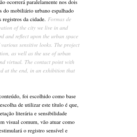
ção ocorrerá paralelamente nos dois
és do mobiliário urbano espalhado
s registros da cidade.
Formas de
ation of the city we live in and
ord and reflect upon the urban space
 various sensitive looks. The project
ation, as well as the use of urban
nd virtual. The contact point with
 at the end, in an exhibition that
onteúdo, foi escolhido como base
colha de utilizar este título é que,
tação literária e sensibilidade
agem visual comum, vão atuar como
timulará o registro sensível e