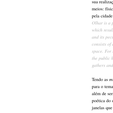
sua realiza
meios: físi
pela cidade
Olhar is a 
which resul
and its pec
consists of 
space. For 
the public 
gathers and 
Tendo as
mi
para o tema
além de ser
poética do 
janelas que