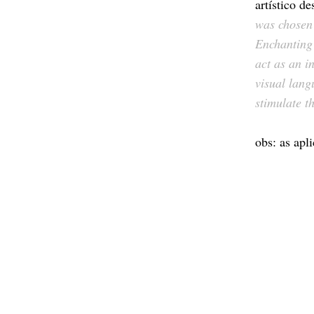
artístico de
was chosen
Enchanting S
act as an i
visual lang
stimulate th
obs: as apl